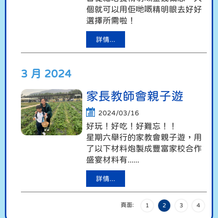
個就可以用佢哋嘅精明眼去好好
選擇所需啦！
詳情...
3 月 2024
家長教師會親子遊
2024/03/16
好玩！好吃！好難忘！！
星期六舉行的家教會親子遊，用
了以下材料炮製成豐富家校合作
盛宴材料有......
詳情...
頁面:
1
2
3
4