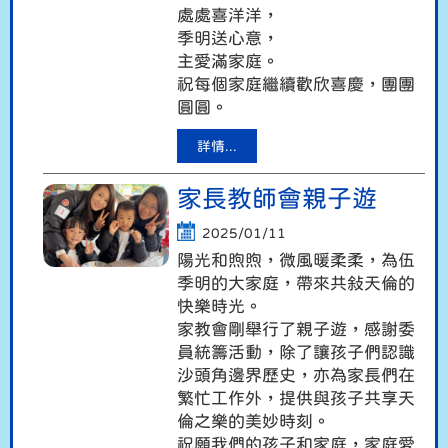
處處喜洋洋，
季明送心意，
主愛滿家庭。
祝每個家庭繼續歡欣喜慶，團團
圓圓。
詳情...
家長教師會親子遊
2025/01/11
陽光和煦煦，微風暖柔柔，為伍
季明的大家庭，帶來共敍天倫的
快樂時光。
家教會剛舉行了親子遊，感謝委
員統籌活動，除了讓孩子們認識
沙頭角邊界歷史，亦為家長們在
繁忙工作外，提供與孩子共享天
倫之樂的美妙時刻。
祝願我們的孩子和家庭，家庭愛