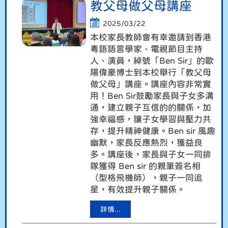
教父母做父母講座
2025/03/22
本校家長教師會有幸邀請到香港
粵語語言學家、電視節目主持
人、演員，綽號「Ben Sir」的歐
陽偉豪博士到本校舉行「教父母
做父母」講座。講座內容非常實
用！Ben Sir鼓勵家長與子女多溝
通，建立親子互信的的關係，加
強幸福感，讓子女學習與壓力共
存，提升精神健康。Ben sir 風趣
幽默，家長反應熱烈，獲益良
多。講座後，家長與子女一同排
隊獲得 Ben sir 的親筆簽名相
（型格飛機師），親子一同追
星，有效提升親子關係。
詳情...