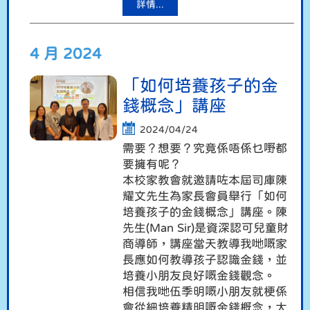
詳情...
4 月 2024
「如何培養孩子的金
錢概念」講座
2024/04/24
需要？想要？究竟係唔係乜嘢都
要擁有呢？
本校家教會就邀請咗本屆司庫陳
耀文先生為家長會員舉行「如何
培養孩子的金錢概念」講座。陳
先生(Man Sir)是資深認可兒童財
商導師，講座當天教導我哋嘅家
長應如何教導孩子認識金錢，並
培養小朋友良好嘅金錢觀念。
相信我哋伍季明嘅小朋友就梗係
會從細培養精明嘅金錢概念，大