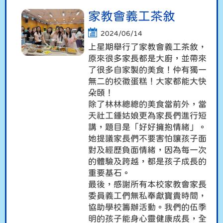
家教會義工茶敘
2024/06/14
上星期舉行了家教會義工茶敘，
原來很多家長都是大廚，並帶來
了很多自家製的美食！仲有獨一
無二的校徽蛋糕！大家都能大快
朵頤！
除了林林總總的美食當前外，當
天社工鍾姑娘更為家長們進行短
講，題目是「好好擁抱情緒」。
她提議家長們不要害怕讓孩子面
對及經歷負面情緒，因為每一次
的體驗及跨越，都是孩子成長的
重要基石。
最後，感謝所有本校家教會家長
委員義工們無私奉獻寶貴時間，
協助學校籌辦活動。我們的伍季
明的孩子能身心靈健康成長，全