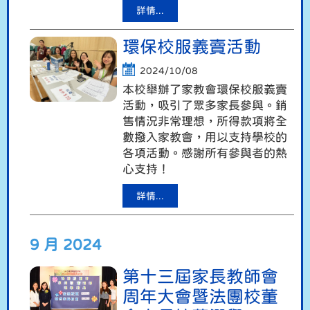
詳情...
環保校服義賣活動
2024/10/08
本校舉辦了家教會環保校服義賣
活動，吸引了眾多家長參與。銷
售情況非常理想，所得款項將全
數撥入家教會，用以支持學校的
各項活動。感謝所有參與者的熱
心支持！
詳情...
9 月 2024
第十三屆家長教師會
周年大會暨法團校董