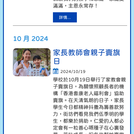
滿滿，主恩永常存！
詳情...
10 月 2024
家長教師會親子賣旗
日
2024/10/19
學校於10月19日舉行了家教會親
子賣旗日，為關懷照顧長者的機
構「香港耆康老人福利會」協助
賣旗。在天清氣朗的日子，家長
學生今日都精神抖擻為籌善款努
力，街坊們看見我們伍季明的學
生，都樂於捐助。仁愛的人都必
定會有一粒善心嘅種子在心裏發