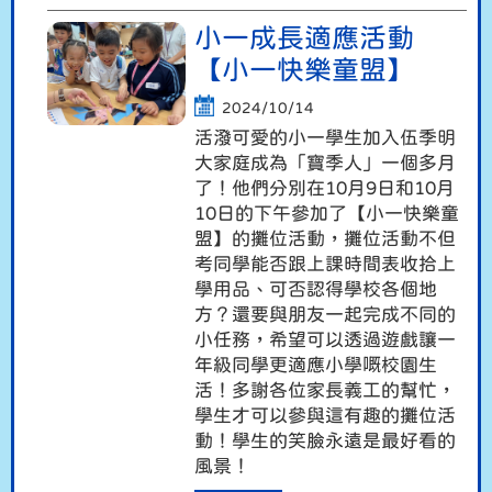
小一成長適應活動
【小一快樂童盟】
2024/10/14
活潑可愛的小一學生加入伍季明
大家庭成為「寶季人」一個多月
了！他們分別在10月9日和10月
10日的下午參加了【小一快樂童
盟】的攤位活動，攤位活動不但
考同學能否跟上課時間表收拾上
學用品、可否認得學校各個地
方？還要與朋友一起完成不同的
小任務，希望可以透過遊戲讓一
年級同學更適應小學嘅校園生
活！多謝各位家長義工的幫忙，
學生才可以參與這有趣的攤位活
動！學生的笑臉永遠是最好看的
風景！