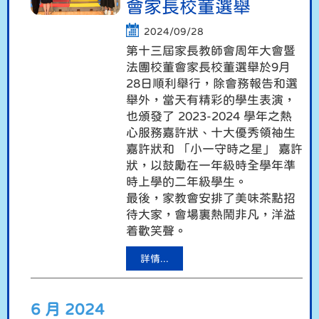
會家長校董選舉
2024/09/28
第十三屆家長教師會周年大會暨
法團校董會家長校董選舉於9月
28日順利舉行，除會務報告和選
舉外，當天有精彩的學生表演，
也頒發了 2023-2024 學年之熱
心服務嘉許狀、十大優秀領袖生
嘉許狀和 「小一守時之星」 嘉許
狀，以鼓勵在一年級時全學年準
時上學的二年級學生。
最後，家教會安排了美味茶點招
待大家，會場裏熱鬧非凡，洋溢
着歡笑聲。
詳情...
6 月 2024