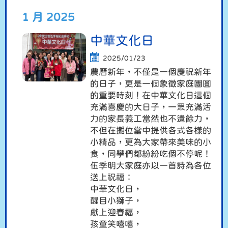
1 月 2025
中華文化日
2025/01/23
農曆新年，不僅是一個慶祝新年
的日子，更是一個象徵家庭團圓
的重要時刻！在中華文化日這個
充滿喜慶的大日子，一眾充滿活
力的家長義工當然也不遺餘力，
不但在攤位當中提供各式各樣的
小精品，更為大家帶來美味的小
食，同學們都紛紛吃個不停呢！
伍季明大家庭亦以一首詩為各位
送上祝福：
中華文化日，
醒目小獅子，
獻上迎春福，
孩童笑嘻嘻，