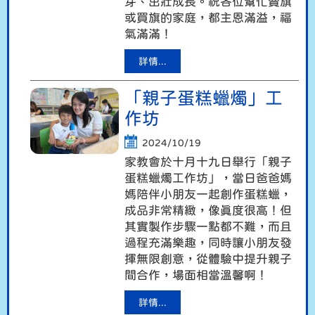
芽、茁壯成長。祝各位幫忙賣旗
或買旗的家庭，都主恩滿溢，福
氣滿滿！
詳情...
「親子蛋糕蠟燭」工
作坊
2024/10/19
家教會於十月十九日舉行「親子
蛋糕蠟燭工作坊」，當日爸爸媽
媽陪伴小朋友一起創作蛋糕蠟，
成品非常精緻，像真度很高！但
其實製作步驟一點都不難，而且
過程充滿樂趣，同時讓小朋友發
揮無限創意，從體驗中提升親子
間合作，場面相當溫馨啊！
詳情...