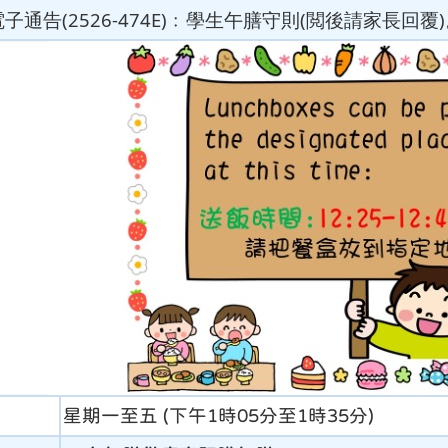
電子通告(2526-474E)﹕學生午膳守則(閲後請家長回覆
星期一至五 (下午1時05分至1時35分)