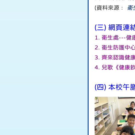
(資料來源﹕
衛
(三) 網頁連
1.
衛生處---
2.
衞生防護中
3.
齊來認識健
4.
兒歌《健康飲
(四) 本校午