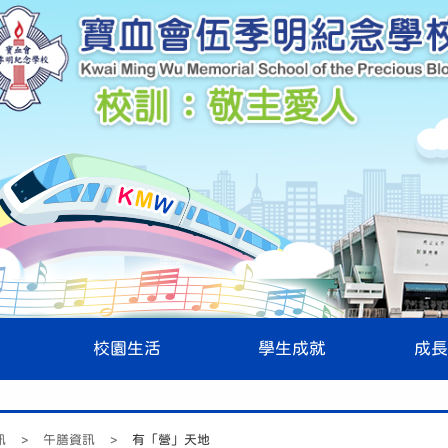
校園生活
學生成就
成長
訊
>
午膳資訊
>
有「營」天地