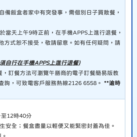
如自備飯盒者家中有突發事，需個別日子買散餐，
於當天上午9時正前，在手機APPS上進行退餐，
他方式恕不接受，敬請留意。如有任何疑問，請
須自行在手機APPS上進行退餐)
子訂餐，訂餐方法可瀏覽午膳商的電子訂餐簡易版教
，可致電客戶服務熱線2126 6558。
**逾時
至12時40分
學生安全；餐盒盡量以輕便又能緊密封蓋為佳。
別。