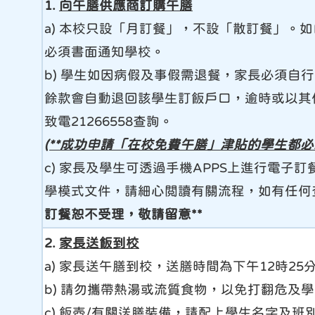
1.
向午膳供應商訂購午膳
a) 本校只設「月訂餐」，不設「散訂餐」。
必須書面通知學校。
b) 學生如因病假及事假需退餐，家長必須自行
餘款會自動退回該學生訂飯戶口，逾時或以其
致電21266558查詢。
(**成功申請「在校免費午膳」津貼的學生都必
c) 家長及學生可透過手機APPS上進行電
學模式文件，請細心閲讀有關流程，如有任何查詢
訂餐恕不受理，敬請留意**
2.
家長送飯到校
a) 家長送午膳到校，送膳時間為下午12時25分
b) 請勿攜帶熱湯或流質食物，以免打翻危及
c) 飯壺/有關送膳裝備，請配上學生名字及班