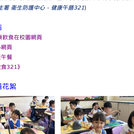
生署 衛生防護中心 - 健康午膳321
)
結
健康飲食在校園網頁
心網頁
康午餐
食321》
膳花絮