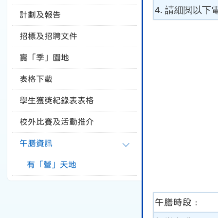
4. 請細閲以下
計劃及報告
招標及招聘文件
寶「季」園地
表格下載
學生獲獎紀錄表表格
校外比賽及活動推介
午膳資訊
有「營」天地
午膳時段﹕