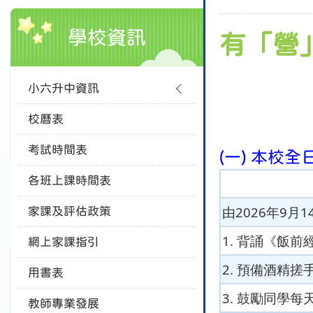
學校資訊
有「營
小六升中資訊
校曆表
考試時間表
(一) 本校
各班上課時間表
由2026年9
家課及評估政策
1. 背誦《飯前經
網上家課指引
2. 預備酒精
用書表
3. 鼓勵同學
教師專業發展