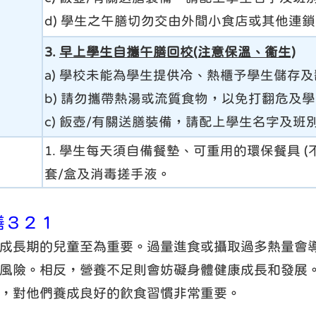
d) 學生之午膳切勿交由外間小食店或其他連
3.
早上學生自攜午膳回校(注意保溫、衞生)
a) 學校未能為學生提供冷、熱櫃予學生儲存
b) 請勿攜帶熱湯或流質食物，以免打翻危及
c) 飯壺/有關送膳裝備，請配上學生名字及班
1. 學生每天須自備餐墊、可重用的環保餐具 
套/盒及消毒搓手液。
午膳３２１
成長期的兒童至為重要。過量進食或攝取過多熱量會
風險。相反，營養不足則會妨礙身體健康成長和發展
，對他們養成良好的飲食習慣非常重要。