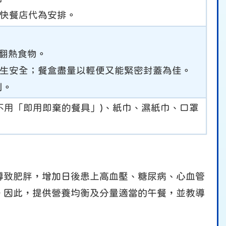
鎖快餐店代為安排。
及翻熱食物。
學生安全；餐盒盡量以輕便又能緊密封蓋為佳。
別。
(不用「即用即棄的餐具」)、紙巾、濕紙巾、口罩
導致肥胖，增加日後患上高血壓、糖尿病、心血管
。因此，提供營養均衡及分量適當的午餐，並教導