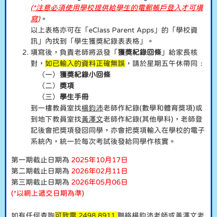
(*
注意必須使用學校提供給學生的電郵帳戶登入才可填
寫
)
。
以上表格亦可在
「eClass Parent Apps」的「學校資
訊」內找到「學生獲獎紀錄表表格」。
填寫後，負責老師將派發「
獲獎紀錄回條
」給家長核
對，
如已輸入的資料正確無誤
，請於星期五午休帶同﹕
（一）
獲獎紀錄小回條
（二）
獎項
（三）
學生手冊
到一樓教員室找
楊鈞沛
老師作紀錄(數學和體育獎項)或
到地下教員室找
黃澤文
老師作紀錄(其他學科)，老師登
記後會把獎項發回同學，亦會把獎項輸入在學校的電子
系統內，統一於每次考試後發給同學作核實。
第一期截止日期為
2025年10月17日
第二期截止日期為
2026年02月11日
第三期截止日期為
2026年05月06日
(*以網上遞交日期為準)
如有任何查詢
可致電 2498 8911
聯絡
楊鈞沛
老師或
黃澤文
老