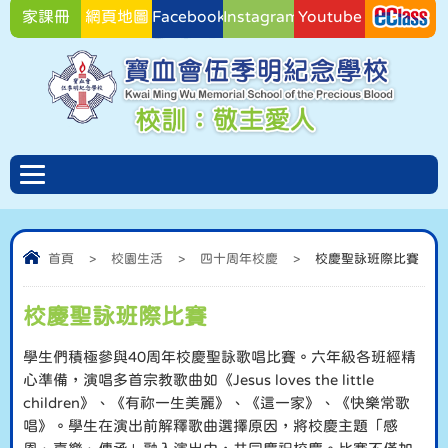
家課冊
網頁地圖
Facebook
Instagram
Youtube
Facebook
首頁
>
校園生活
>
四十周年校慶
>
校慶聖詠班際比賽
校慶聖詠班際比賽
學生們積極參與40周年校慶聖詠歌唱比賽。六年級各班經精
心準備，演唱多首宗教歌曲如《Jesus loves the little
children》、《有祢一生美麗》、《這一家》、《快樂常歌
唱》。學生在演出前解釋歌曲選擇原因，將校慶主題「感