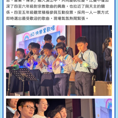
恩、喜樂、傳承」融入演出中，共同慶祝校慶。比賽不僅加
深了四至六年級對宗教歌曲的興趣，也拉近了與天主的關
係。四至五年級觀眾積極參與互動投票，採用一人一票方式
即時選出最受歡迎的歌曲，現場氣氛熱鬧緊張。