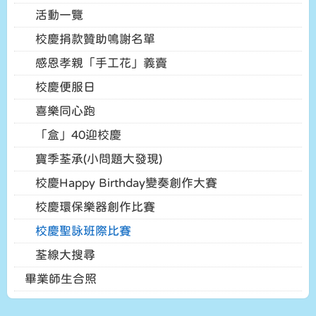
活動一覽
校慶捐款贊助鳴謝名單
感恩孝親「手工花」義賣
校慶便服日
喜樂同心跑
「盒」40迎校慶
寶季荃承(小問題大發現)
校慶Happy Birthday變奏創作大賽
校慶環保樂器創作比賽
校慶聖詠班際比賽
荃線大搜尋
畢業師生合照