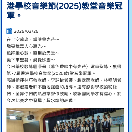
港學校音樂節(2025)教堂音樂冠
軍。
2025/03/25
在半空璀璨，耀眼星光芒～
燃亮我眾人心裏光～
跪拜祂心誠，直到於天堂～
誕下來聖嬰，真愛妙創～
今日學校歌詠團憑著〈暮色昏暗中有光芒〉這首聖詠，獲得
第77屆香港學校音樂節(2025)教堂音樂冠軍。
感謝指揮林巧敏老師、李詠怡老師、趙定茵老師、林曉明老
師、鄭淑霞老師不斷地提醒和指導。還有感謝學校的粉絲
們，全靠你們的熱烈掌聲作鼓勵，歌詠團同學才有信心，於
今次比賽之中發揮了超水準的表現！