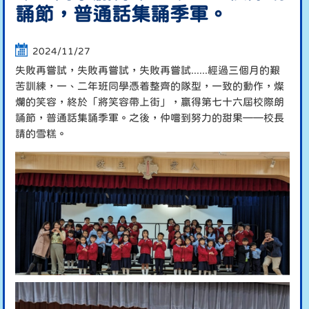
誦節，普通話集誦季軍。
2024/11/27
失敗再嘗試，失敗再嘗試，失敗再嘗試......經過三個月的艱
苦訓練，一、二年班同學憑着整齊的隊型，一致的動作，燦
爛的笑容，終於「將笑容帶上街」，贏得第七十六屆校際朗
誦節，普通話集誦季軍。之後，仲嚐到努力的甜果——校長
請的雪糕。