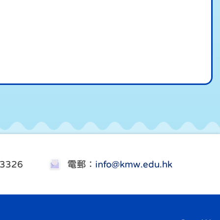
3326
電郵：
info@kmw.edu.hk