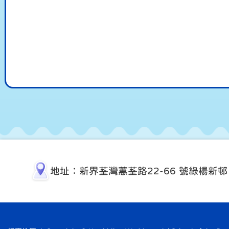
地址：新界荃灣蕙荃路22-66 號綠楊新邨