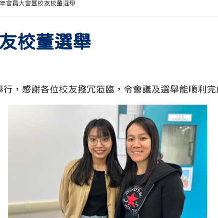
年會員大會暨校友校董選舉
友校董選舉
利舉行，感謝各位校友撥冗蒞臨，令會議及選舉能順利完