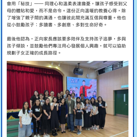
會用「秘技」—
—
同理心和溫柔表達擔憂，讓孩子感受到父
母的體貼和愛，而不是命令。這份正向溫暖的教養心得，除
了增強了親子間的溝通，也讓彼此間充滿互信與尊重。他也
從小鼓勵孩子
：
多讀書、多創意、多對生命好奇
。
最後他認為，正向家長應該要多陪伴及支持孩子追夢，多與
孩子傾談，並鼓勵他們專注用心發展個人興趣
，
就可以協助
規劃子女正確的成長路徑。