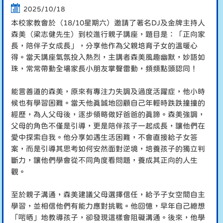
2025/10/18
本校家教會於（
18/10
星期六）邀請了著名DJ及金牌主持人
森美
（
梁志健
先生）到校進行親子講座
，
題目是：「正向家
長，陪伴子女成長」，分享他作為父親培育子女的溫暖心
得。當天講座氣氛投入熱烈，主講者森美風趣幽默，妙語如
珠，常常帶動全場家長小朋友掌聲雷動，頻頻點頭認同！
能言善道
的森美
，
原來有專注力
失調及過度活躍症
，
他小時
候也有學習困難
。
當天他真誠地回顧自己年輕時跌跌撞撞的
經歷，為人父母後，逐步領略做好爸爸的真諦。森美強調，
父母的角色不僅是引導，更是陪伴孩子一起成長，讓他們在
愛中探索自我。他分享如遇生活困難
，
不會直接給子女答
案，而是引導其思考如何安然面對逆境，培養孩子的獨立判
斷力，讓他們學會從不同角度看問題，養成其正向的人生
觀。
至於親子溝通，森美建議父母選擇信任，給予子女空間自主
學習，並相信他們有能力應對挑戰。他回憶，早年自己總想
「啱晒」地教導孩子，卻發現這樣會阻礙溝通。後來，他學