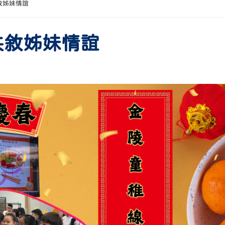
敘姊妹情誼
共敘姊妹情誼