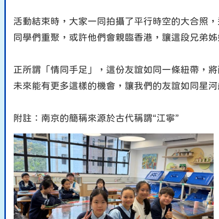
活動結束時，大家一同拍攝了平行時空的大合照，
同學們重聚，或許他們會親臨香港，讓這段兄弟姊
正所謂「情同手足」，這份友誼如同一條紐帶，將
未來能有更多這樣的機會，讓我們的友誼如同星河
附註：南京的簡稱來源於古代稱謂“江寧”