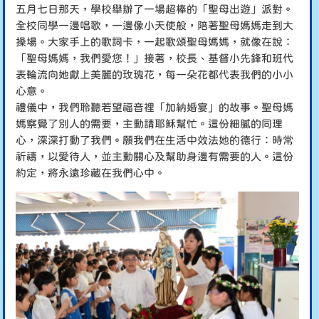
五月七日那天，學校舉辦了一場超棒的「聖母出遊」派對。
全校同學一邊唱歌，一邊像小天使般，陪著聖母媽媽走到大
操場。大家手上的歌詞卡，一起歌頌聖母媽媽，就像在說：
「聖母媽媽，我們愛您！」接著，校長、基督小先鋒和班代
表輪流向她獻上美麗的玫瑰花，每一朵花都代表我們的小小
心意。
禮儀中，我們聆聽若望福音裡「加納婚宴」的故事。聖母媽
媽察覺了別人的需要，主動請耶穌幫忙。這份細膩的同理
心，深深打動了我們。願我們在生活中效法她的德行：時常
祈禱，以愛待人，並主動關心及幫助身邊有需要的人。這份
約定，將永遠珍藏在我們心中。