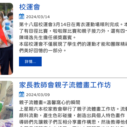
校運會
2024/03/14
第十八屆校運會3月14日在青衣運動場順利完成。
了有田徑比賽，啦啦隊比賽和親子接力外，還有四
陳靖逸先生擔任頒獎嘉賓。
本屆校運會不僅展現了學生們的運動才能和團隊精
們美好回憶的一部分。
詳情...
家長教師會親子流體畫工作坊
2024/03/09
親子流體畫=溫馨窩心的瞬間
上星期六本校家教會舉行了親子流體畫工作坊。流
顏料流動，產生色彩碰撞，創造出具個人特色畫作
導師們先讓親子們互相分享畫作構思，然後教導他