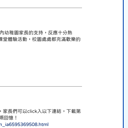
區內幼稚園家長的支持，反應十分熱
課堂體驗活動，校園處處都充滿歡樂的
長們可以click入以下連結，下載第
嘅回憶！
um_ia6595369508.html