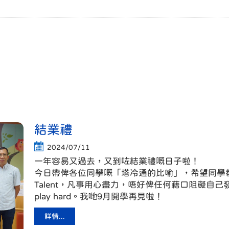
結業禮
2024/07/11
一年容易又過去，又到咗結業禮嘅日子啦！
今日帶俾各位同學嘅「塔冷通的比喻」，希望同學
Talent，凡事用心盡力，唔好俾任何藉口阻礙自己發
play hard。我哋9月開學再見啦！
詳情...