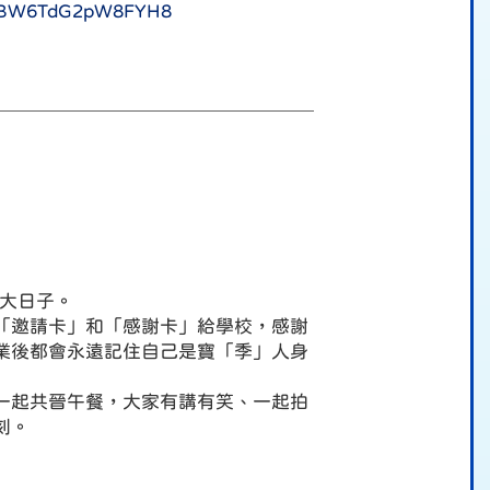
/ERfBW6TdG2pW8FYH8
的大日子。
「邀請卡」和「感謝卡」給學校，感謝
業後都會永遠記住自己是寶「季」人身
一起共晉午餐，大家有講有笑、一起拍
刻。