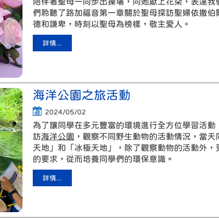
陪伴著聖母一同步出操場，向她獻上花朵，表達我
們聆聽了路加福音第一章關於聖母探訪聖婦依撒伯
德和謙卑，時刻以聖母為榜樣，敬主愛人。
詳情...
海洋公園之旅活動
2024/05/02
為了讓同學在多元豐富的環境進行全方位學習活動
訪
海洋公園
，觀察不同野生動物的活動情況，當天
天地」和「冰極天地」，除了觀察動物的活動外，
的要求，從而培養同學們的環保意識。
詳情...