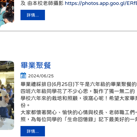
及 由本校老師攝影
https://photos.app.goo.gl
詳情...
畢業聚餐
2024/06/25
畢業禮綵排日(6月25日)下午是六年級的畢業聚餐
四班六年級同學花了不少心思，製作了獨一無二的
學校六年來的栽培和照顧，很窩心呢！希望大家畢
份。
大家都懷著開心、愉快的心情與校長、老師職工們
照，為每位同學的「生命回憶錄」記下最美好的一
詳情...