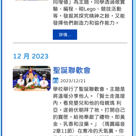
同增值」為主題，同學透過做實
驗、編程、砌Lego、競技活動
等，發掘其探究精神之餘，又能
發揮他們創造力和協作能力。
詳情...
12 月 2023
聖誕聯歡會
2023/12/21
學校舉行了聖誕聯歡會，主題是
將溫暖分享他人。「賢士走進屋
內，看見嬰兒和他的母親瑪 利
亞，遂俯伏朝拜了衪，打開自己
的寶匣，給衪奉獻了禮物，即黃
金、乳香和沒藥。」（瑪竇福音
2章11節）在寒冷的天氣裏，你