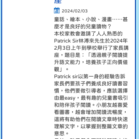
座
2024/02/03
童話、繪本、小說、漫畫……甚
麼才是良好的兒童讀物？
本校家教會邀請了人人熟悉的
Patrick Sir林溥來先生於2024年
2月3日上午到學校舉行了家長講
座，題目是：「透過親子閱讀提
升語文能力，培養孩子正向價值
觀」。
Patrick sir以第一身的經驗告訴
家長們要孩子們養成良好讀書習
慣，他們要做引導者，應該選擇
由最easy，最有趣的兒童書吸引
和陪伴孩子閱讀。小朋友越喜愛
看圖書，越會增加閱讀流暢度，
這將有助他們在閱讀文章時快速
理解文字，以掌握到整篇文章的
意思。