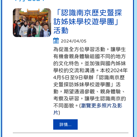
「認識南京歷史暨探
訪姊妹學校遊學團」
活動
2024/04/05
為促進全方位學習活動，讓學生
有機會親身體驗祖國不同的地方
的文化特色，並加強與國內姊妹
學校的交流和溝通。本校2024年
4月5日至9日舉辦「認識南京歷
史暨探訪姊妹學校遊學團」活
動，期望通過參觀、親身體驗、
考察及研習，讓學生認識南京的
不同面貌。(
瀏覽更多照片及影
片
)
詳情...