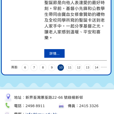
聖誕節是向他人表達愛的最好時
刻。早前，基督小先鋒和公教學
生帶同由寶血女修會贊助的禮物
及全校同學所寫的聖誕卡送到老
人家手中，一起分享基督之光，
讓老人家感到溫暖、平安和喜
樂。
詳情...
頁面:
…
…
6
7
8
9
10
11
12
13
14
地址：新界荃灣蕙荃路22-66 號綠楊新邨
電話：2498 8911
傳真：2415 3326