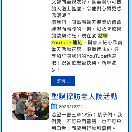
又會向至親友好，甚至弱小可憐
的人送上甚麼，令他們心頭更感
溫暖呢？
讓我們一同重溫這天聖誕祈禱會
神聖而溫暖的一刻，以及聯歡會
的歡樂時光，現在就
點擊
YouTube 連結
，與家人細心欣賞
當天活動花絮，順道俾like，分
享和訂閱我們的YouTube頻道
吧！祝各位聖誕快樂，新年進
步！
詳情...
聖誕探訪老人院活動
2023/12/21
若望一書三章18節：孩子們，我
們愛，不可只用言語，也不可只
用口舌，而要用行動和事實。