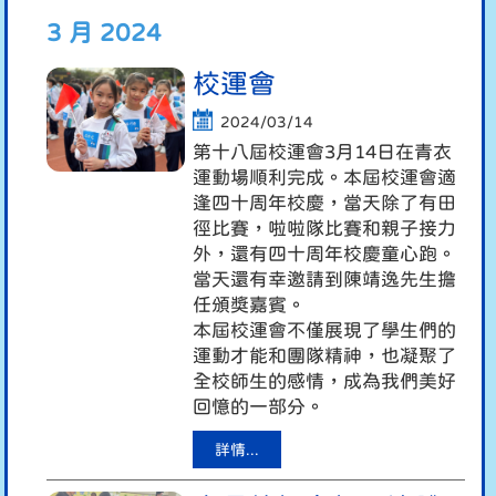
3 月 2024
校運會
2024/03/14
第十八屆校運會3月14日在青衣
運動場順利完成。本屆校運會適
逢四十周年校慶，當天除了有田
徑比賽，啦啦隊比賽和親子接力
外，還有四十周年校慶童心跑。
當天還有幸邀請到陳靖逸先生擔
任頒獎嘉賓。
本屆校運會不僅展現了學生們的
運動才能和團隊精神，也凝聚了
全校師生的感情，成為我們美好
回憶的一部分。
詳情...