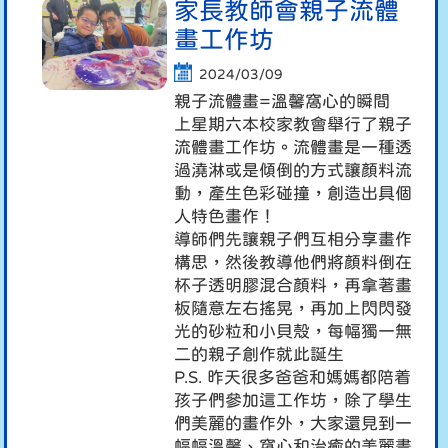
家長教師會親子流體
畫工作坊
2024/03/09
親子流體畫=溫馨窩心的瞬間
上星期六本校家教會舉行了親子
流體畫工作坊。流體畫是一種透
過澆淋或是傾倒的方式讓顏料流
動，產生色彩碰撞，創造出具個
人特色畫作！
導師們先讓親子們互相分享畫作
構思，然後教導他們將顏料倒在
杯子透明膠混合顏料，再拿著畫
板隨意左右搖晃，再加上閃閃發
光的砂粒和小貝殼，每幅獨一無
二的親子創作就此誕生
P.S. 昨天很多爸爸和媽媽都陪着
孩子們參加這工作坊，除了學生
們美麗的畫作外，大家還見到一
幅幅溫馨、窩心和治癒的美麗畫