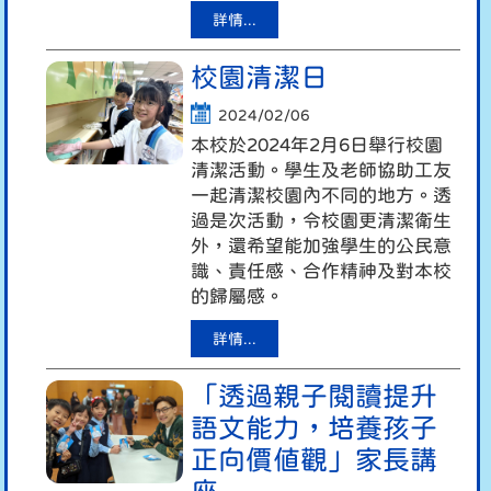
詳情...
校園清潔日
2024/02/06
本校於2024年2月6日舉行校園
清潔活動。學生及老師協助工友
一起清潔校園內不同的地方。透
過是次活動，令校園更清潔衛生
外，還希望能加強學生的公民意
識、責任感、合作精神及對本校
的歸屬感。
詳情...
「透過親子閱讀提升
語文能力，培養孩子
正向價值觀」家長講