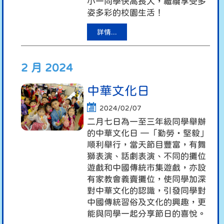
小一同學快高長大，繼續享受多
姿多彩的校園生活！
詳情...
2 月 2024
中華文化日
2024/02/07
二月七日為一至三年級同學舉辦
的中華文化日 —「勤勞・堅毅」
順利舉行，當天節目豐富，有舞
獅表演、話劇表演、不同的攤位
遊戲和中國傳統市集遊戲，亦設
有家教會義賣攤位，使同學加深
對中華文化的認識，引發同學對
中國傳統習俗及文化的興趣，更
能與同學一起分享節日的喜悅。