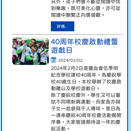
另外，孩子們會不斷從閱讀中找
到樂趣，既可美化心靈，亦可從
閱讀中聯繫正向價值觀。
詳情...
40周年校慶啟動禮暨
遊戲日
2024/02/02
2024年2月2日是寶血會伍季明
紀念學校建校40周年。為慶祝學
校40歲生日，本校舉辦了校慶啟
動禮以及學校遊戲日。
除了慶祝校慶外，學生又可以嘗
試不同嘅新興運動，而家長亦與
子女一起參與千人傳球。是日為
一連串慶祝40周年校慶活動揭開
序幕，大家敬請期待這一年的慶
祝活動。