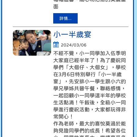
面
詳情...
小一半歲宴
2024/03/06
不經不覺，小一同學加入伍季明
大家庭已經半年了！為了慶祝同
學們「大個仔、大個女」，學校
在3月6日特別舉行「小一半歲
宴」，先安排小一學生跟小六的
學兄學姊共晉午餐，聯絡感情，
一起回顧小一同學這半年的學校
生活點滴！午飯後，全級小一同
學進行慶祝活動，大家都玩得非
常開心！
作為老師，最大的喜悅莫過於能
夠見證同學們的成長！希望各位