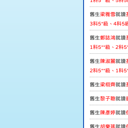
1科5**級、5科
舊生
梁雅雪
就讀
3科5*級、4科5
舊生
鄭誌鴻
就讀
1科5**級、2科
舊生
陳淑麗
就讀
2科5**級、1科
舊生
梁栩
齊
就讀
舊生
黎
子聰
就讀
舊生
陳彥婷
就讀
舊生
胡樂瑤
就讀