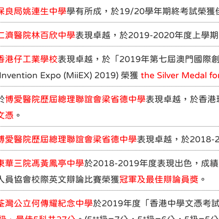
保良局姚連生中學
學有所成，於19/20學年期終考試榮獲
仁濟醫院林百欣中學
表現卓越，於2019-2020年度上學
香港仔工業學校
表現卓越，於「2019年第七屆澳門國際創新發明展」(
 Invention Expo (MiiEX) 2019) 榮獲
the Silver Medal f
於
博愛醫院歷屆總理聯誼會梁省德中學
表現卓越，於香港
文憑
。
博愛醫院歷屆總理聯誼會梁省德中學
表現卓越，於2018-
東華三院馮黃鳳亭中學
於2018-2019年度表現出色，
人員協會校際英文辯論比賽
榮
獲
冠軍及最佳辯論員獎
。
荃灣公立何傳耀紀念中學
於2019年度「香港中學文憑考