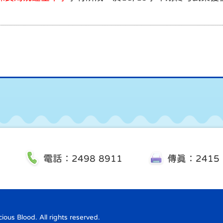
電話：2498 8911
傳真：2415 
us Blood. All rights reserved.