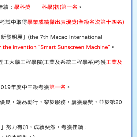
佳績﹕
學科獎——科學
(
初
)
第一名
。
期考試中取得
學業成績傑出表現獎(全級名次第十四名)
the 7th Macao International
or the invention "Smart Sunscreen Machine"
。
理工大學工程學院(工業及系統工程學系)考獲
工業及
2019年度中三級考獲
第一名
。
成績優良，端品勵行，樂於服務，屢獲嘉獎，並於第20
試」努力有加，成績斐然，考獲佳績﹕