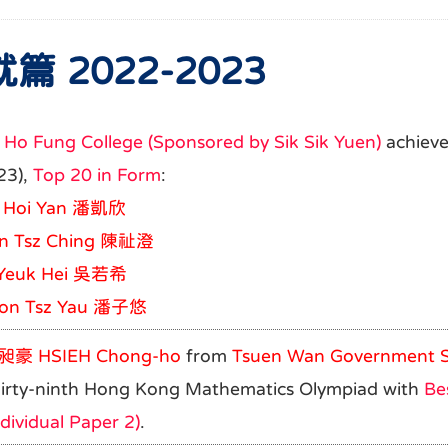
 2022-2023
m
Ho Fung College (Sponsored by Sik Sik Yuen)
achieve
23),
Top 20 in Form
:
n Hoi Yan 潘凱欣
an Tsz Ching 陳祉澄
 Yeuk Hei 吳若希
oon Tsz Yau 潘子悠
昶豪
HSIEH Chong-ho
from
Tsuen Wan Government S
Thirty-ninth Hong Kong Mathematics Olympiad with
Be
dividual Paper 2)
.