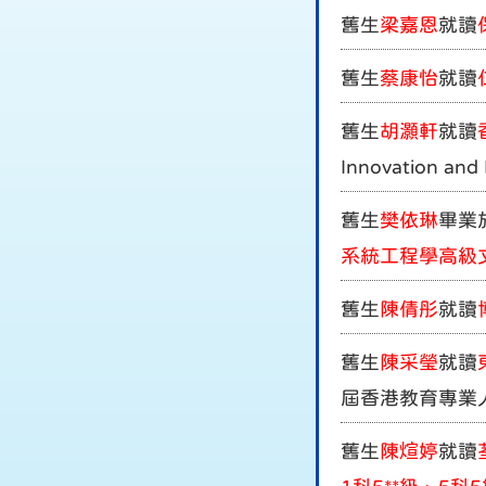
舊生
梁嘉恩
就讀
舊生
蔡康怡
就讀
舊生
胡灝軒
就讀
Innovation and
舊生
樊依琳
畢業
系統工程學高級
舊生
陳倩彤
就讀
舊生
陳采瑩
就讀
屆香港教育專業
舊生
陳煊婷
就讀