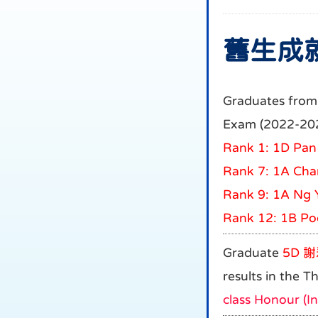
舊生成就篇
Graduates fro
Exam (2022-20
Rank 1: 1D Pa
Rank 7: 1A Ch
Rank 9: 1A Ng
Rank 12: 1B P
Graduate
5D
謝
results in the 
class Honour (In