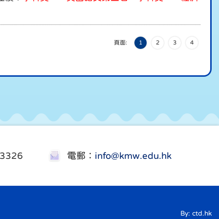
頁面:
1
2
3
4
3326
電郵：
info@kmw.edu.hk
By: ctd.hk