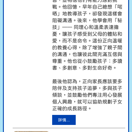
習，並相信他們有能力應對挑
戰。他回憶，早年自己總想「啱
晒」地教導孩子，卻發現這樣會
阻礙溝通。後來，他學會用「秘
技」—
—
同理心和溫柔表達擔
憂，讓孩子感受到父母的體貼和
愛，而不是命令。這份正向溫暖
的教養心得，除了增強了親子間
的溝通，也讓彼此間充滿互信與
尊重。他也從小鼓勵孩子
：
多讀
書、多創意、多對生命好奇
。
最後他認為，正向家長應該要多
陪伴及支持孩子追夢，多與孩子
傾談，並鼓勵他們專注用心發展
個人興趣
，
就可以協助規劃子女
正確的成長路徑。
詳情...