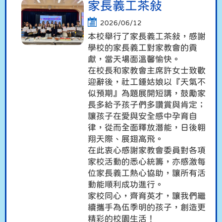
家長義工茶敍
2026/06/12
本校舉行了家長義工茶敍，感謝
學校的家長義工對家教會的貢
獻，當天場面溫馨愉快。
在校長和家教會主席許女士致歡
迎辭後，社工鍾姑娘以『天氣不
似預期』為題展開短講，鼓勵家
長多給予孩子們多讚賞與肯定；
讓孩子在愛與安全感中孕育自
律，從而全面釋放潛能，日後翱
翔天際、展翅高飛。
在此衷心感謝家教會委員對各項
家校活動的悉心統籌，亦感激每
位家長義工熱心協助，讓所有活
動能順利成功進行。
家校同心，齊育英才，讓我們繼
續攜手為伍季明的孩子，創造更
精彩的校園生活！