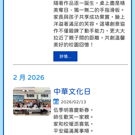
隨著作品逐一誕生，桌上盡是精
美奪目、獨一無二的手指滑板。
家長與孩子共享成功果實，臉上
洋溢著滿足的笑容。這場創意協
作不僅鍛鍊了動手能力，更大大
拉近了親子間的距離，共創溫馨
美好的校園回憶！
詳情...
2 月 2026
中華文化日
2026/02/13
伍季明喜慶新春，
師生歡笑一家親。
家和校暖添喜氣，
平安福滿萬事順。