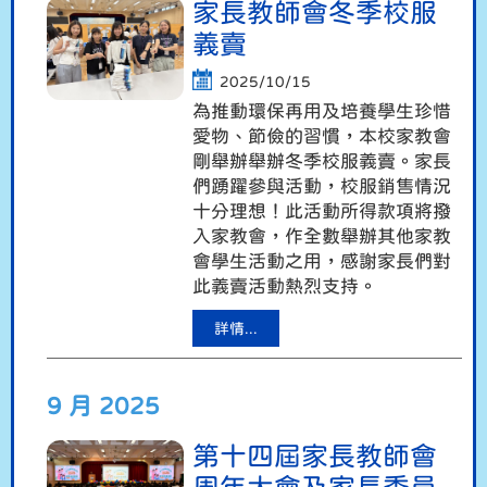
家長教師會冬季校服
義賣
2025/10/15
為推動環保再用及培養學生珍惜
愛物、節儉的習慣，本校家教會
剛舉辦舉辦冬季校服義賣。家長
們踴躍參與活動，校服銷售情況
十分理想！此活動所得款項將撥
入家教會，作全數舉辦其他家教
會學生活動之用，感謝家長們對
此義賣活動熱烈支持。
詳情...
9 月 2025
第十四屆家長教師會