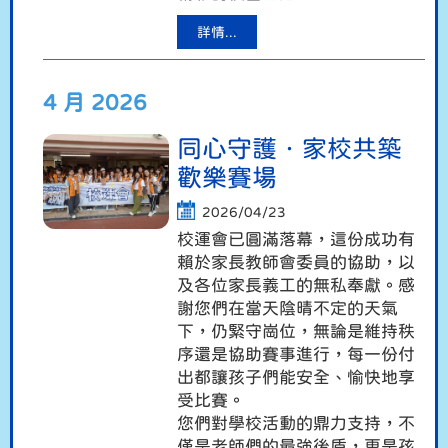
詳情...
4 月 2026
同心守護．家校共築
歡樂賽場
2026/04/23
校運會已圓滿落幕，這份成功有
賴於家長教師會委員的協助，以
及各位家長義工的無私奉獻。感
謝您們在當天陰晴不定的天氣
下，仍緊守崗位，無論是維持秩
序還是協助賽事進行，每一份付
出都讓孩子們能安全、愉快地享
受比賽。
您們對學校活動的鼎力支持，不
僅是老師們的最強後盾，更是孩