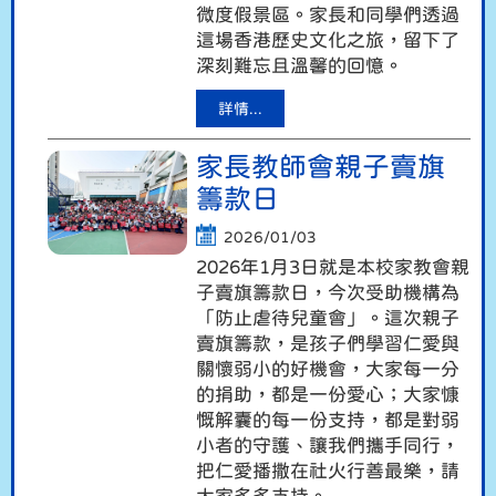
微度假景區。家長和同學們透過
這場香港歷史文化之旅，留下了
深刻難忘且溫馨的回憶。
詳情...
家長教師會親子賣旗
籌款日
2026/01/03
2026年1月3日就是本校家教會親
子賣旗籌款日，今次受助機構為
「防止虐待兒童會」。這次親子
賣旗籌款，是孩子們學習仁愛與
關懷弱小的好機會，大家每一分
的捐助，都是一份愛心；大家慷
慨解囊的每一份支持，都是對弱
小者的守護、讓我們攜手同行，
把仁愛播撒在社火行善最樂，請