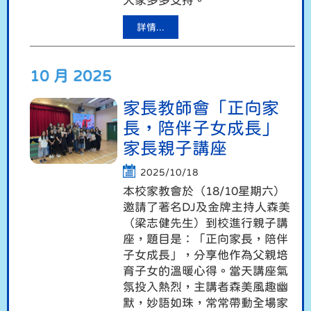
大家多多支持。
詳情...
10 月 2025
家長教師會「正向家
長，陪伴子女成長」
家長親子講座
2025/10/18
本校家教會於（
18/10
星期六）
邀請了著名DJ及金牌主持人森美
（
梁志健
先生）到校進行親子講
座
，
題目是：「正向家長，陪伴
子女成長」，分享他作為父親培
育子女的溫暖心得。當天講座氣
氛投入熱烈，主講者森美風趣幽
默，妙語如珠，常常帶動全場家