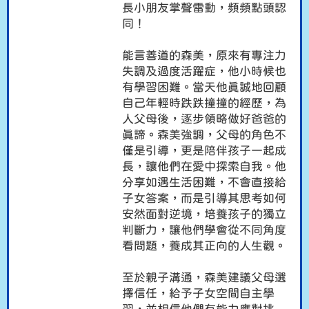
長小朋友掌聲雷動，頻頻點頭認
同！
能言善道
的森美
，
原來有專注力
失調及過度活躍症
，
他小時候也
有學習困難
。
當天他真誠地回顧
自己年輕時跌跌撞撞的經歷，為
人父母後，逐步領略做好爸爸的
真諦。森美強調，父母的角色不
僅是引導，更是陪伴孩子一起成
長，讓他們在愛中探索自我。他
分享如遇生活困難
，
不會直接給
子女答案，而是引導其思考如何
安然面對逆境，培養孩子的獨立
判斷力，讓他們學會從不同角度
看問題，養成其正向的人生觀。
至於親子溝通，森美建議父母選
擇信任，給予子女空間自主學