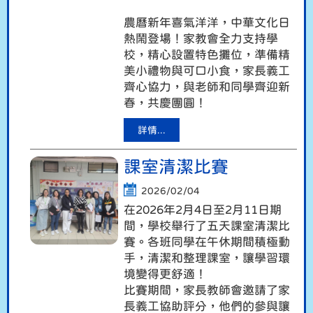
農曆新年喜氣洋洋，中華文化日
熱鬧登場！家教會全力支持學
校，精心設置特色攤位，準備精
美小禮物與可口小食，家長義工
齊心協力，與老師和同學齊迎新
春，共慶團圓！
詳情...
課室清潔比賽
2026/02/04
在
2026
年
2
月
4
日至
2
月
11
日期
間，學校舉行了五天課室清潔比
賽。各班同學在午休期間積極動
手，清潔和整理課室，讓學習環
境變得更舒適！
比賽期間，家長教師會邀請了家
長義工協助評分，他們的參與讓