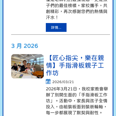
子們的最佳榜樣。家校攜手，共
創精彩，再次感謝您們的熱情與
汗水！
詳情...
3 月 2026
【匠心指尖，樂在親
情】手指滑板親子工
作坊
2026/03/21
2026年3月21日，我校家教會舉
辦了別開生面的「手指滑板工作
坊」。活動中，家長與孩子全情
投入，由組裝板面到裝嵌輪軸，
每一步都展現了默契與耐性。