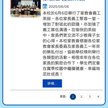
2025/06/06
本校於6月6日舉行了家教會義工
茶敍，各位家長義工聚首一堂，
增加了對彼此的認識，亦加強了
義工隊伍溝通。在愉快的茶敍
中，家長們更交流不少教育子女
的心得。本校家教會感謝各位家
教會家長委員及家長義工一年來
的無私付出，協助學校順利舉行
各類型的活動。相信來年在各位
家長的緊密合作下，學生們定會
在寶季校園中繼續健康、幸福地
茁壯成長！
詳情...
頁面:
1
2
3
4