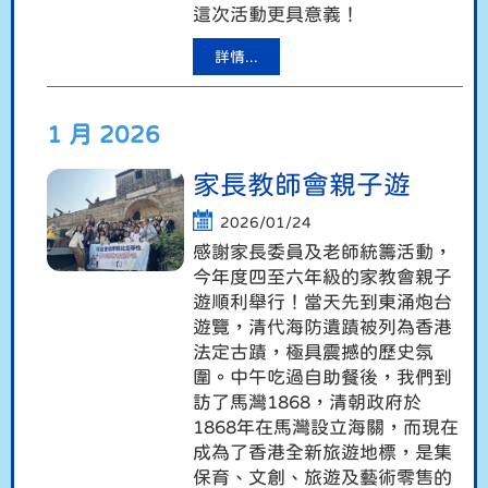
這次活動更具意義！
詳情...
1 月 2026
家長教師會親子遊
2026/01/24
感謝家長委員及老師統籌活動，
今年度四至六年級的家教會親子
遊順利舉行！當天先到東涌炮台
遊覽，清代海防遺蹟被列為香港
法定古蹟，極具震撼的歷史氛
圍。中午吃過自助餐後，我們到
訪了馬灣1868，清朝政府於
1868年在馬灣設立海關，而現在
成為了香港全新旅遊地標，是集
保育、文創、旅遊及藝術零售的