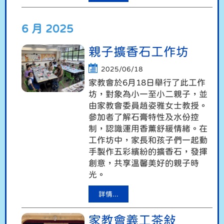
6 月 2025
親子擴香石工作坊
2025/06/18
家教會於6月18日舉行了此工作
坊，對象為小一至小二親子，並
由家教會委員趙姿雅女士教授。
參加者了解石膏特性及水份控
制，認識運用香薰舒緩情緒。在
工作坊中，家長和孩子們一起動
手製作五彩繽紛的擴香石，發揮
創意，共享溫馨美好的親子時
光。
詳情...
家教會義工茶敍