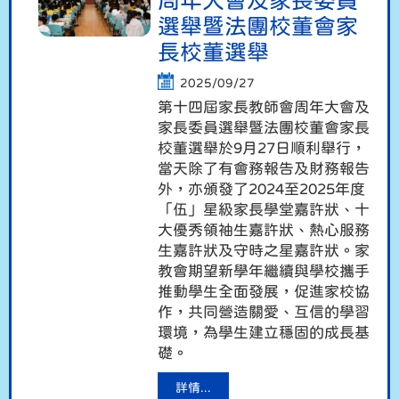
周年大會及家長委員
選舉暨法團校董會家
長校董選舉
2025/09/27
第十四屆家長教師會周年大會及
家長委員選舉暨法團校董會家長
校董選舉於9月27日順利舉行，
當天除了有會務報告及財務報告
外，亦頒發了2024至2025年度
「伍」星級家長學堂嘉許狀、十
大優秀領袖生嘉許狀、熱心服務
生嘉許狀及守時之星嘉許狀。家
教會期望新學年繼續與學校攜手
推動學生全面發展，促進家校協
作，共同營造關愛、互信的學習
環境，為學生建立穩固的成長基
礎。
詳情...