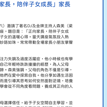
家長，陪伴子女成長」家長
六）邀請了著名DJ及金牌主持人森美
（
梁
座
，
題目是：「正向家長，陪伴子女成
子女的溫暖心得。當天講座氣氛投入熱
妙語如珠，常常帶動全場家長小朋友掌聲
注力
失調及過度活躍症
，
他小時候也有學
自己年輕時跌跌撞撞的經歷，為人父母
諦。森美強調，父母的角色不僅是引導，
他們在愛中探索自我。他分享如遇生活困
而是引導其思考如何安然面對逆境，培養
學會從不同角度看問題，養成其正向的人
母選擇信任，給予子女空間自主學習，並