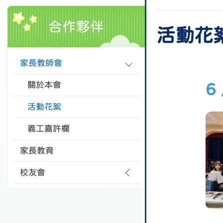
合作夥伴
活動花
家長教師會
關於本會
6
活動花絮
義工嘉許欄
家長教育
校友會