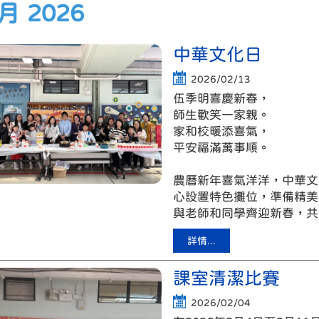
 月 2026
中華文化日
2026/02/13
伍季明喜慶新春，
師生歡笑一家親。
家和校暖添喜氣，
平安福滿萬事順。
農曆新年喜氣洋洋，中華文
心設置特色攤位，準備精美
與老師和同學齊迎新春，共
詳情...
課室清潔比賽
2026/02/04