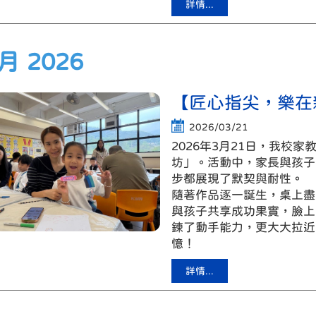
詳情...
 月 2026
【匠心指尖，樂在
2026/03/21
2026年3月21日，我校
坊」。活動中，家長與孩子
步都展現了默契與耐性。
隨著作品逐一誕生，桌上盡
與孩子共享成功果實，臉上
鍊了動手能力，更大大拉近
憶！
詳情...