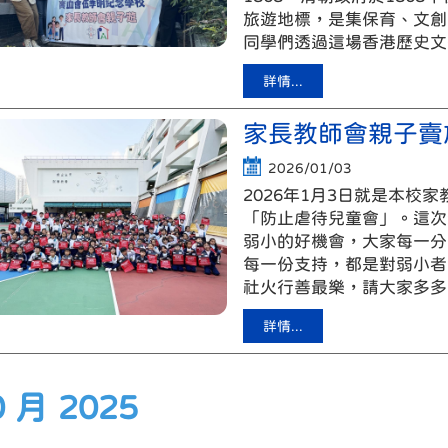
旅遊地標，是集保育、文創
同學們透過這場香港歷史文
詳情...
家長教師會親子賣
2026/01/03
2026年1月3日就是本校
「防止虐待兒童會」。這次
弱小的好機會，大家每一分
每一份支持，都是對弱小者
社火行善最樂，請大家多多
詳情...
0 月 2025