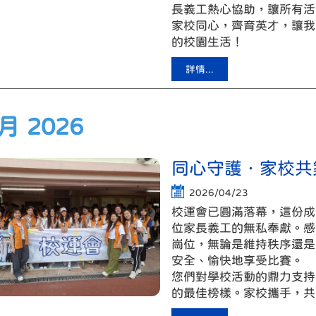
長義工熱心協助，讓所有活
家校同心，齊育英才，讓我
的校園生活！
詳情...
 月 2026
同心守護．家校共
2026/04/23
校運會已圓滿落幕，這份成
位家長義工的無私奉獻。感
崗位，無論是維持秩序還是
安全、愉快地享受比賽。
您們對學校活動的鼎力支持
的最佳榜樣。家校攜手，共