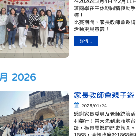
在
2026
年
2
月
4
日至
2
月
11
班同學在午休期間積極動手
適！
比賽期間，家長教師會邀請
活動更具意義！
詳情...
 月 2026
家長教師會親子遊
2026/01/24
感謝家長委員及老師統籌活
利舉行！當天先到東涌炮台
蹟，極具震撼的歷史氛圍。
1868，清朝政府於186