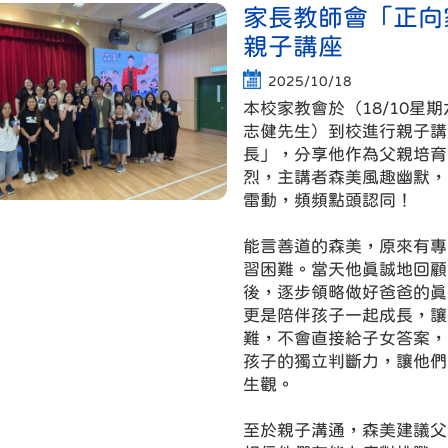
家長教師會「正向
親子講座
2025/10/18
本校家教會於（
18/10
星期
志健
先生）到校進行親子講
長」，分享他作為父親培育
烈，主講者森美風趣幽默，
雷動，頻頻點頭認同！
能言善道
的森美
，
原來有專
習困難
。
當天他真誠地回顧
後，逐步領略做好爸爸的真
更是陪伴孩子一起成長，讓
難
，
不會直接給子女答案，
孩子的獨立判斷力，讓他們
生觀。
至於親子溝通，森美建議父