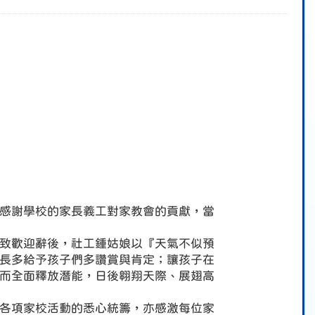
感謝學校的家長義工對家教會的貢獻，當
致歡迎辭後，社工鍾姑娘以『天氣不似預
長多給予孩子們多讚賞與肯定；讓孩子在
而全面釋放潛能，日後翱翔天際、展翅高
各項家校活動的悉心統籌，亦感激每位家