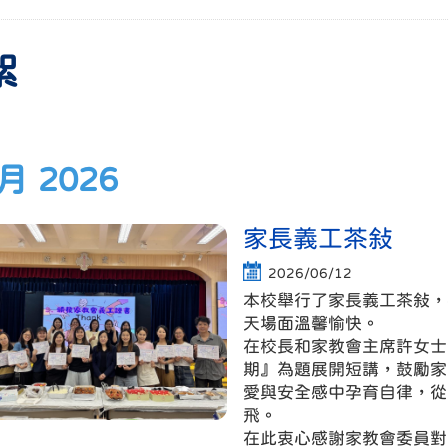
絮
 月 2026
家長義工茶敍
2026/06/12
本校舉行了家長義工茶敍，
天場面溫馨愉快。
在校長和家教會主席許女士
期』為題展開短講，鼓勵家
愛與安全感中孕育自律，從
飛。
在此衷心感謝家教會委員對